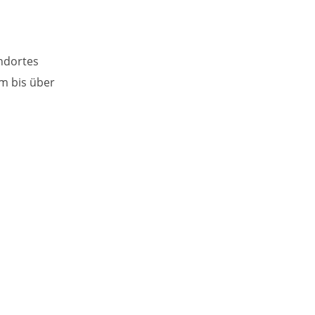
ndortes
m bis über