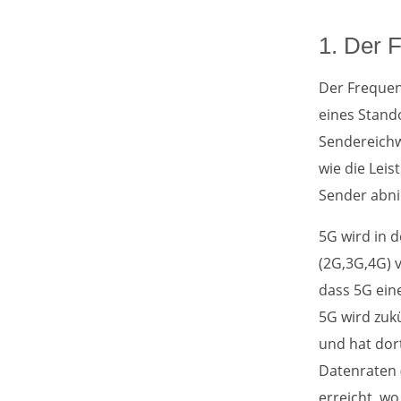
1. Der 
Der Frequen
eines Stando
Sendereichw
wie die Lei
Sender abn
5G wird in 
(2G,3G,4G) 
dass 5G eine
5G wird zuk
und hat dor
Datenraten 
erreicht, wo