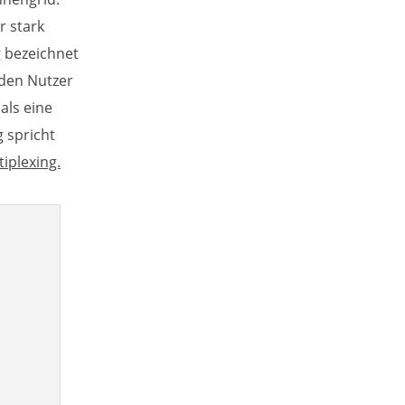
r stark
g
bezeichnet
 den Nutzer
als eine
 spricht
tiplexing.