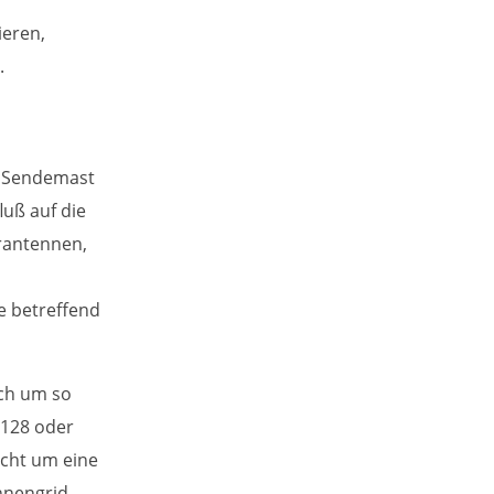
ieren,
.
m Sendemast
luß auf die
rantennen,
e betreffend
ich um so
 128 oder
icht um eine
nengrid.