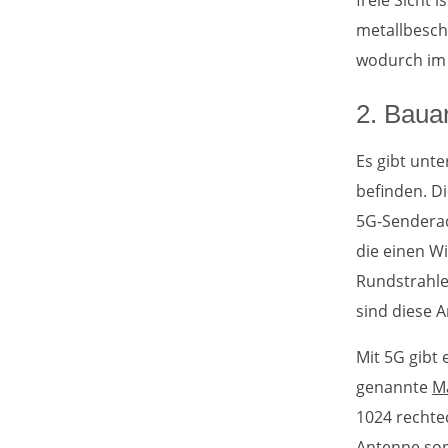
freie Sicht 
metallbesch
wodurch im E
2. Baua
Es gibt unt
befinden. Di
5G-Senderad
die einen Wi
Rundstrahle
sind diese A
Mit 5G gibt
genannte
M
1024 rechte
Antenne son