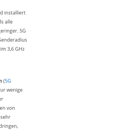
installiert
s alle
geringer. 5G
 Senderadius
 im 3,6 GHz
h
(
5G
 nur wenige
er
zen von
 sehr
dringen,