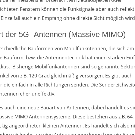
ist daher meistens erforderlich. An Metallobjekten oder
ichteten Fenstern können die Funksignale aber auch reflekt
inzelfall auch ein Empfang ohne direkte Sicht möglich wird
rt der 5G -Antennen (Massive MIMO)
erschiedliche Bauformen von Mobilfunkntennen, die sich a
e Bauform, bzw. die Antennentechnik hat einen starken Einf
ius. Bisherige Mobilfunkantennen sind so genannte Sekto
nkel von z.B. 120 Grad gleichmäßig versorgen. Es gibt auch
r die einfach in alle Richtungen senden. Die Sendereichweit
ntennen eher uneffektiv.
 es auch eine neue Bauart von Antennen, dabei handelt es s
assive MIMO
Antennensysteme. Diese bestehen aus z.B. 64,
ckig angeordneten kleinen Antennen. Es handelt sich also n
dern vielmehr um eine Antennenanordnung bzw. ein Anten