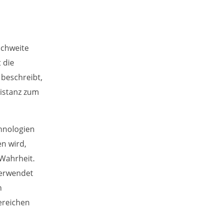
ichweite
t die
beschreibt,
istanz zum
chnologien
n wird,
 Wahrheit.
verwendet
n
ereichen